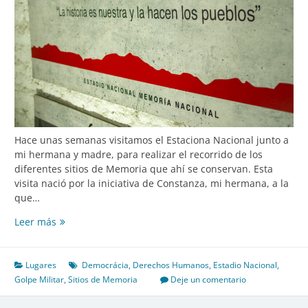
Hace unas semanas visitamos el Estaciona Nacional junto a
mi hermana y madre, para realizar el recorrido de los
diferentes sitios de Memoria que ahí se conservan. Esta
visita nació por la iniciativa de Constanza, mi hermana, a la
que…
Sitios
Leer más
de
Memoria:
Estadio
Lugares
Democrácia
,
Derechos Humanos
,
Estadio Nacional
,
Nacional
Golpe Militar
,
Sitios de Memoria
Deje un comentario
Memoria
Nacional