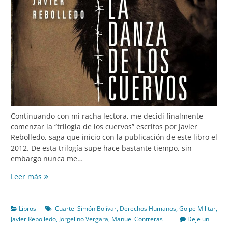
Continuando con mi racha lectora, me decidí finalmente
comenzar la “trilogía de los cuervos” escritos por Javier
Rebolledo, saga que inicio con la publicación de este libro el
2012. De esta trilogía supe hace bastante tiempo, sin
embargo nunca me…
La
Leer más
danza
de
los
Libros
Cuartel Simón Bolívar
,
Derechos Humanos
,
Golpe Militar
,
cuervos:
Javier Rebolledo
,
Jorgelino Vergara
,
Manuel Contreras
Deje un