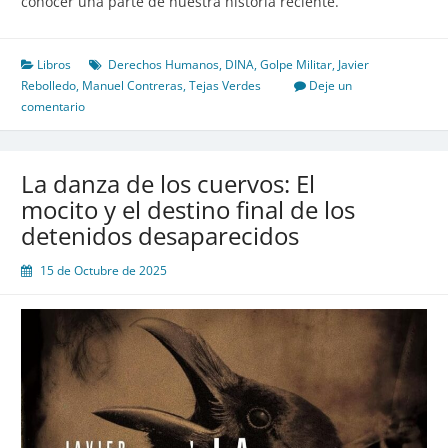
conocer una parte de nuestra historia reciente.
Libros
Derechos Humanos
,
DINA
,
Golpe Militar
,
Javier
Rebolledo
,
Manuel Contreras
,
Tejas Verdes
Deje un
comentario
La danza de los cuervos: El
mocito y el destino final de los
detenidos desaparecidos
15 de Octubre de 2025