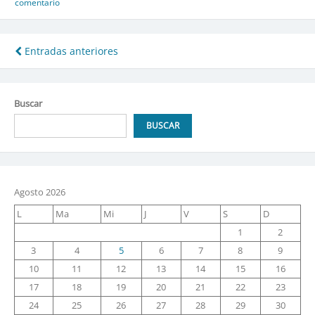
El
comentario
mocito
y
el
Navegación
Entradas anteriores
destino
de
final
de
entradas
Buscar
los
detenidos
BUSCAR
desaparecidos
Agosto 2026
L
Ma
Mi
J
V
S
D
1
2
3
4
5
6
7
8
9
10
11
12
13
14
15
16
17
18
19
20
21
22
23
24
25
26
27
28
29
30