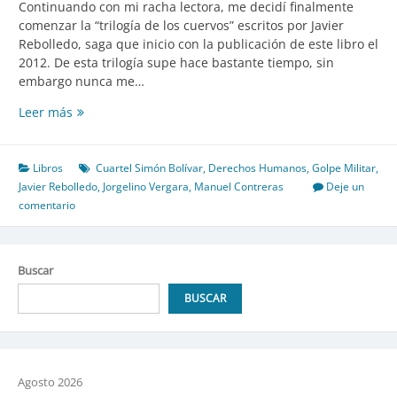
Continuando con mi racha lectora, me decidí finalmente
comenzar la “trilogía de los cuervos” escritos por Javier
Rebolledo, saga que inicio con la publicación de este libro el
2012. De esta trilogía supe hace bastante tiempo, sin
embargo nunca me…
La
Leer más
danza
de
los
Libros
Cuartel Simón Bolívar
,
Derechos Humanos
,
Golpe Militar
,
cuervos:
Javier Rebolledo
,
Jorgelino Vergara
,
Manuel Contreras
Deje un
El
comentario
mocito
y
el
Buscar
destino
final
BUSCAR
de
los
detenidos
desaparecidos
Agosto 2026