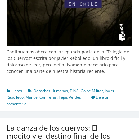
Continuamos ahora con la segunda parte de la “Trilogía de
los Cuervos” escrita por Javier Rebolledo, un libro difícil y
doloroso de leer, pero definitivamente necesario para
conocer una parte de nuestra historia reciente.
Libros
Derechos Humanos
,
DINA
,
Golpe Militar
,
Javier
Rebolledo
,
Manuel Contreras
,
Tejas Verdes
Deje un
comentario
La danza de los cuervos: El
mocito y el destino final de los