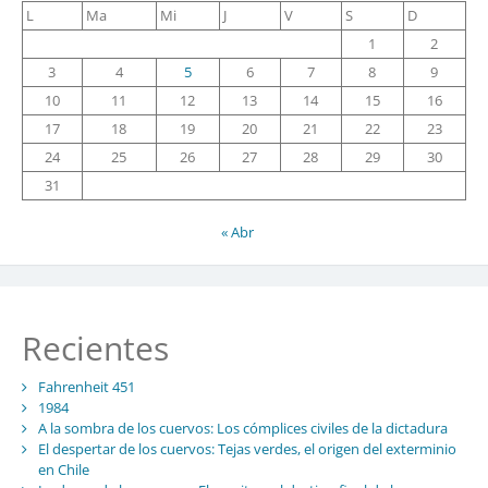
L
Ma
Mi
J
V
S
D
1
2
3
4
5
6
7
8
9
10
11
12
13
14
15
16
17
18
19
20
21
22
23
24
25
26
27
28
29
30
31
« Abr
Recientes
Fahrenheit 451
1984
A la sombra de los cuervos: Los cómplices civiles de la dictadura
El despertar de los cuervos: Tejas verdes, el origen del exterminio
en Chile