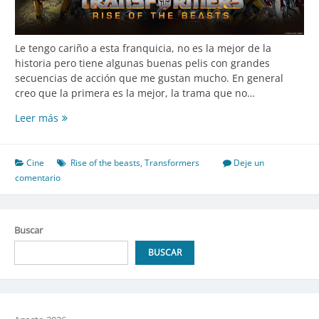
Le tengo cariño a esta franquicia, no es la mejor de la
historia pero tiene algunas buenas pelis con grandes
secuencias de acción que me gustan mucho. En general
creo que la primera es la mejor, la trama que no…
Transformers:
Leer más
Rise
of
the
Cine
Rise of the beasts
,
Transformers
Deje un
Beasts
comentario
Buscar
BUSCAR