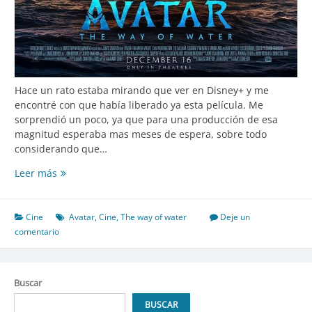
Hace un rato estaba mirando que ver en Disney+ y me
encontré con que había liberado ya esta película. Me
sorprendió un poco, ya que para una producción de esa
magnitud esperaba mas meses de espera, sobre todo
considerando que…
Avatar:
Leer más
The
Way
Of
Cine
Avatar
,
Cine
,
The way of water
Deje un
Water
comentario
Buscar
BUSCAR