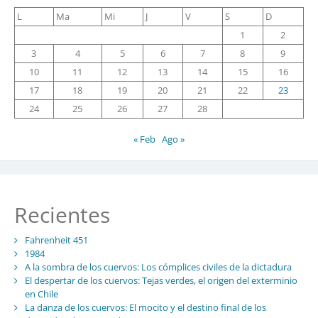
L
Ma
Mi
J
V
S
D
1
2
3
4
5
6
7
8
9
10
11
12
13
14
15
16
17
18
19
20
21
22
23
24
25
26
27
28
« Feb
Ago »
Recientes
Fahrenheit 451
1984
A la sombra de los cuervos: Los cómplices civiles de la dictadura
El despertar de los cuervos: Tejas verdes, el origen del exterminio
en Chile
La danza de los cuervos: El mocito y el destino final de los