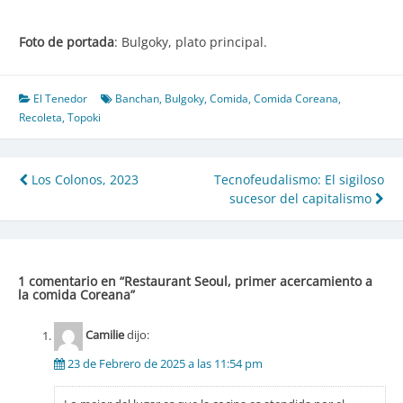
Foto de portada
: Bulgoky, plato principal.
El Tenedor
Banchan
,
Bulgoky
,
Comida
,
Comida Coreana
,
Recoleta
,
Topoki
Navegación
Los Colonos, 2023
Tecnofeudalismo: El sigiloso
sucesor del capitalismo
de
entradas
1 comentario en “
Restaurant Seoul, primer acercamiento a
la comida Coreana
”
Camilie
dijo:
23 de Febrero de 2025 a las 11:54 pm