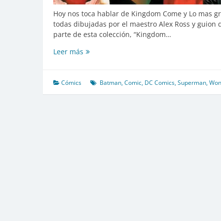
Hoy nos toca hablar de Kingdom Come y Lo mas gra
todas dibujadas por el maestro Alex Ross y guion 
parte de esta colección, “Kingdom…
[Retro-
Leer más
Reseña]
Kingdom
Come
Cómics
Batman
,
Comic
,
DC Comics
,
Superman
,
Won
y
más